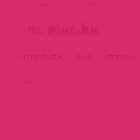
1077 Budapest, Baross tér 17. (A Keletinél)
SEGÉDESZKÖZÖK
RUHÁK
SZEXPATIKA
Főoldal
Hiba