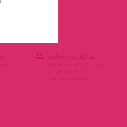
!
ás
Kedves kiszolgálás
elésnél
Több kedves női és férfi kolléga
vár üzletünkben akik
segítségedre lesznek.