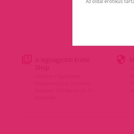
Az oldal erotikus tart
A legnagyobb Erotic
M
Shop
Fe
do
Üzletünk a legnagyobb
Kf
Magyarországon, 3 szinten!
va
Budapest 1077,Baross tér 17.
(Keletinél)