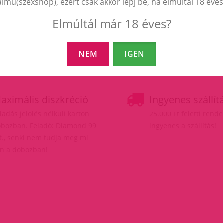
almú(szexshop), ezért csak akkor lépj be, ha elmúltál 18 éves
Elmúltál már 18 éves?
NEM
IGEN
aximális diszkréció
Ingyenes szállít
ladás jelölés nélküli karton
25.000 Ft feletti rend
bozban. Feladó: Diamond 99
ingyenes a szállítás!
t., senki nem tudja meg mi
n a dobozban!